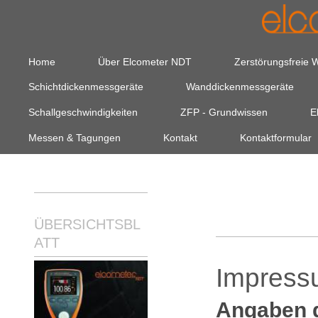
Home
Über Elcometer NDT
Zerstörungsfreie 
Schichtdickenmessgeräte
Wanddickenmessgeräte
Schallgeschwindigkeiten
ZFP - Grundwissen
E
Messen & Tagungen
Kontakt
Kontaktformular
I
ÜBERSICHTSBL
ATT
Impres
Angaben 