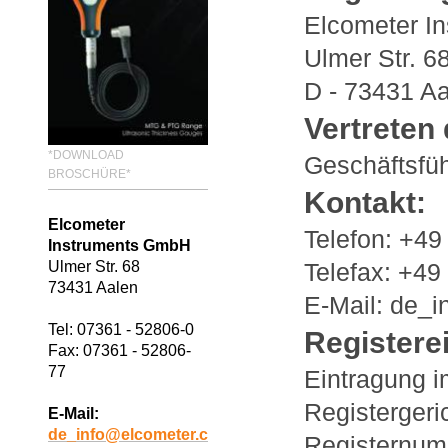
Elcometer I
Ulmer Str. 6
D - 73431 A
Vertreten
*DOWNLOAD
Geschäftsfüh
BROSCHÜRE*
Kontakt:
Elcometer
Telefon: +49
Instruments GmbH
Ulmer Str. 68
Telefax: +49
73431 Aalen
E-Mail: de_
Tel: 07361 - 52806-0
Registere
Fax: 07361 - 52806-
77
Eintragung i
Registergeri
E-Mail:
de_info@elcometer.c
Registernu