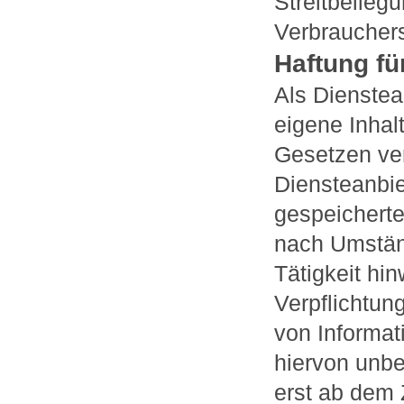
Streitbeileg
Verbrauchers
Haftung fü
Als Dienstea
eigene Inhal
Gesetzen ver
Diensteanbiet
gespeichert
nach Umständ
Tätigkeit hi
Verpflichtun
von Informa
hiervon unbe
erst ab dem 