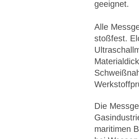
geeignet.
Alle Messge
stoßfest. E
Ultraschall
Materialdic
Schweißnaht
Werkstoffpr
Die Messger
Gasindustri
maritimen B