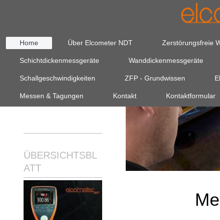
Home
Über Elcometer NDT
Zerstörungsfreie 
Schichtdickenmessgeräte
Wanddickenmessgeräte
Schallgeschwindigkeiten
ZFP - Grundwissen
E
Messen & Tagungen
Kontakt
Kontaktformular
ÜBERSICHTSBL
ATT
Mes