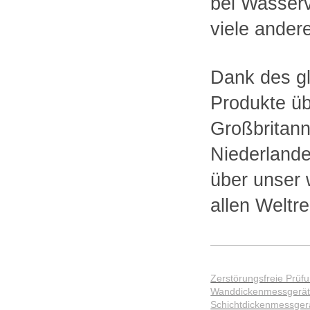
bei Wasserv
viele ander
Dank des g
Produkte üb
Großbritann
Niederlande
über unser 
allen Weltre
Zerstörungsfreie Prüf
Wanddickenmessgerä
Schichtdickenmessger