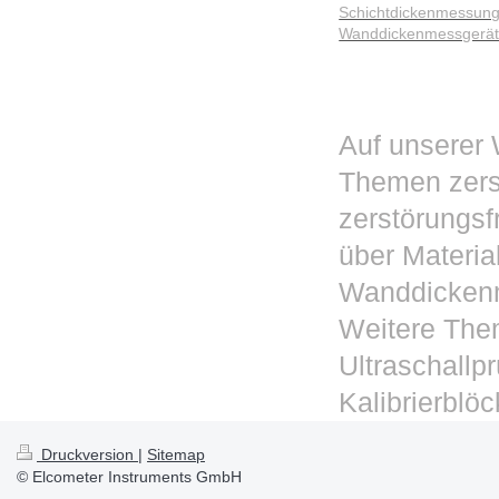
Schichtdickenmessun
Wanddickenmessgerä
Auf unserer 
Themen zerst
zerstörungsf
über Materi
Wanddicken
Weitere Them
Ultraschallpr
Kalibrierblö
Druckversion
|
Sitemap
© Elcometer Instruments GmbH