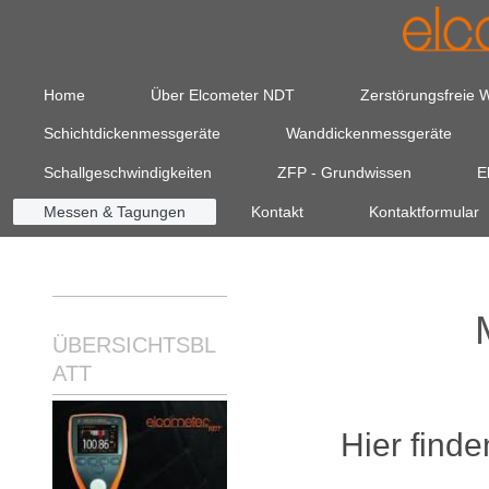
Home
Über Elcometer NDT
Zerstörungsfreie 
Schichtdickenmessgeräte
Wanddickenmessgeräte
Schallgeschwindigkeiten
ZFP - Grundwissen
E
Messen & Tagungen
Kontakt
Kontaktformular
ÜBERSICHTSBL
ATT
Hier find